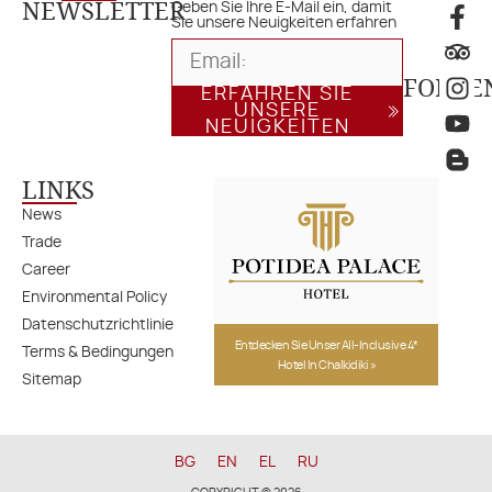
NEWSLETTER
Geben Sie Ihre E-Mail ein, damit
Sie unsere Neuigkeiten erfahren
FOLGE
ERFAHREN SIE
UNSERE
NEUIGKEITEN
LINKS
News
Trade
Career
Environmental Policy
Datenschutzrichtlinie
Entdecken Sie Unser All-Inclusive 4*
Terms & Bedingungen
Hotel In Chalkidiki »
Sitemap
BG
EN
EL
RU