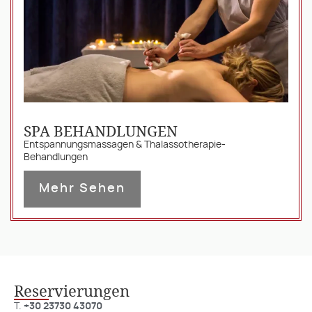
unserem Entspannungspool mit
Meerwasser schwimmen und eine
einzigartige Nacken-Hydrotherapie unter
unserem Wasserfall genießen.
SPA BEHANDLUNGEN
Entspannungsmassagen & Thalassotherapie-
Behandlungen
Mehr Sehen
Reservierungen
T.
+30 23730 43070