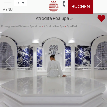
DE
BUCHEN
MENU
Pomegranate Wellness Spa Hotel
»
Afrodita Roa Spa
»
Spa Park