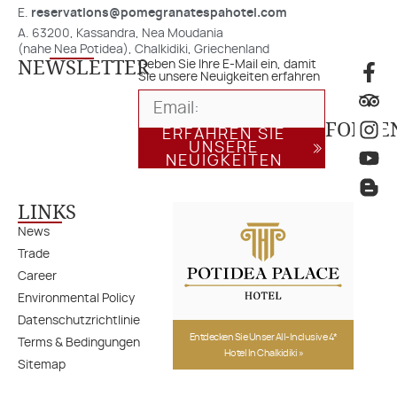
E.
reservations@pomegranatespahotel.com
A. 63200, Kassandra, Nea Moudania
(nahe Nea Potidea), Chalkidiki, Griechenland
NEWSLETTER
Geben Sie Ihre E-Mail ein, damit
Sie unsere Neuigkeiten erfahren
FOLGE
ERFAHREN SIE
UNSERE
NEUIGKEITEN
LINKS
News
Trade
Career
Environmental Policy
Datenschutzrichtlinie
Entdecken Sie Unser All-Inclusive 4*
Terms & Bedingungen
Hotel In Chalkidiki »
Sitemap