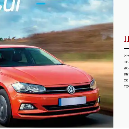
П
Ис
на
во
ав
са
гр