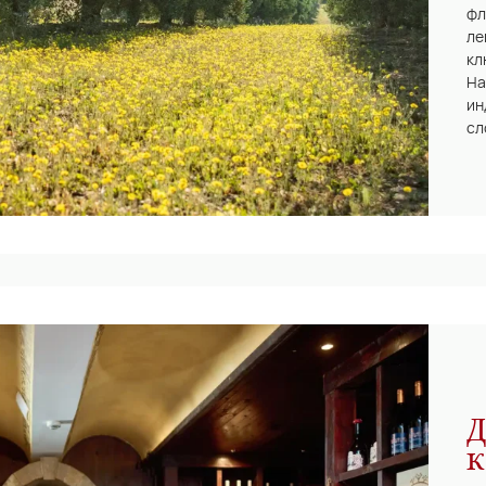
фл
ле
кл
На
ин
сл
Д
к