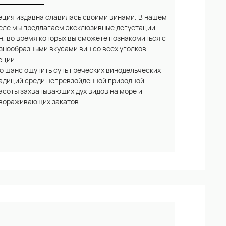
еция издавна славилась своими винами. В нашем
еле мы предлагаем эксклюзивные дегустации
н, во время которых вы сможете познакомиться с
знообразными вкусами вин со всех уголков
еции.
о шанс ощутить суть греческих винодельческих
адиций среди непревзойденной природной
асоты захватывающих дух видов на море и
вораживающих закатов.