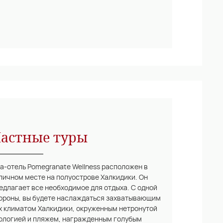
астные туры
а-отель Pomegranate Wellness расположен в
личном месте на полуострове Халкидики. Он
едлагает все необходимое для отдыха. С одной
ороны, вы будете наслаждаться захватывающим
х климатом Халкидики, окруженным нетронутой
ологией и пляжем, награжденным голубым