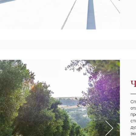
Ч
Сп
от
пр
ст
ду
эк