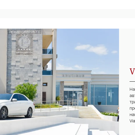
V
На
ав
тр
пр
на
Vi