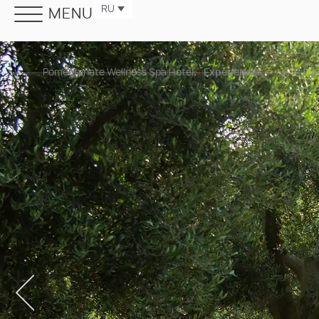
RU
MENU
Pomegranate Wellness Spa Hotel
»
Experiences