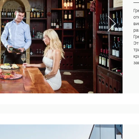
Гр
от
ви
ра
Гр
Эт
тр
кр
за