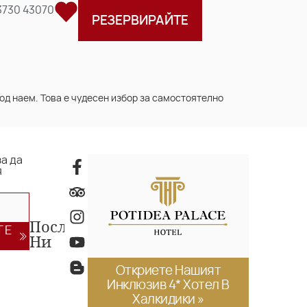
3730 43070
РЕЗЕРВИРАЙТЕ
од наем. Това е чудесен избор за самостоятелно
за да
я
Последвай
ТЕ
Ни
Откриете Нашият
Инклюзив 4* Хотел В
Халкидики »