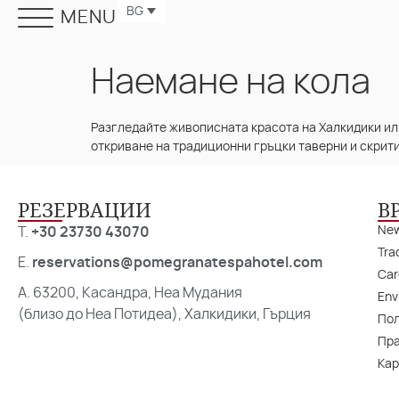
BG
MENU
Наемане на кола
Разгледайте живописната красота на Халкидики или
откриване на традиционни гръцки таверни и скрит
РЕЗЕРВАЦИИ
В
Ne
T.
+30 23730 43070
Tra
E.
reservations@pomegranatespahotel.com
Car
A. 63200, Касандра, Неа Мудания
Env
(близо до Неа Потидеа), Халкидики, Гърция
Пол
Пра
Кар