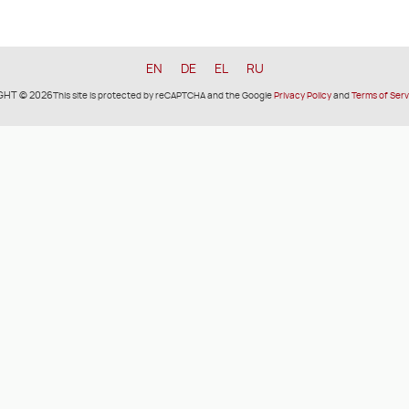
EN
DE
EL
RU
GHT © 2026
This site is protected by reCAPTCHA and the Google
Privacy Policy
and
Terms of Serv