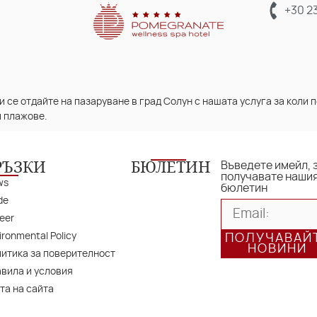
+30 2
 се отдайте на пазаруване в град Солун с нашата услуга за коли п
и плажове.
РЪЗКИ
БЮЛЕТИН
Въведете имейл, 
получавате наши
ws
бюлетин
de
eer
ironmental Policy
ПОЛУЧАВАЙ
НОВИНИ
итика за поверителност
вила и условия
та на сайта