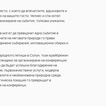
сто, с което да впечатлите, вдъхновите и
о на вашите гости. Уелнес и спа хотел
анизиране на събития, толкова уникални,
а могат да превърнат едно събитие в
ата на неговата природа го прави
единени събирания, мотивационни сбирки и
ародното летище в Солун, този крайбрежен
Халкидики за организиране на конференции
о да бъдат успешни благодарение на
не, първокачествени услуги, модерна
залите и необикновена природна среда.
гическа локация го превръщат в
е на конференци.