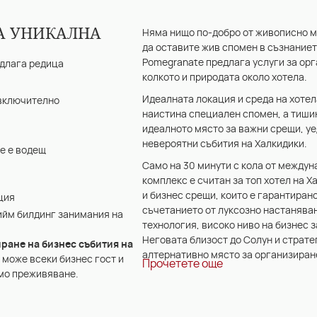
А УНИКАЛНА
Няма нищо по-добро от живописно мя
да оставите жив спомен в съзнаниет
Pomegranate предлага услуги за орг
едлага редица
колкото и природата около хотела.
Идеалната локация и среда на хотел
 включително
наистина специален спомен, а тишин
идеалното място за важни срещи, у
невероятни събития на Халкидики.
e е водещ
Само на 30 минути с кола от междун
комплекс е считан за топ хотел на 
и бизнес срещи, които е гарантиран
ция
съчетанието от луксозно настанява
ийм билдинг занимания на
технология, високо ниво на бизнес 
Неговата близост до Солун и страте
ране на бизнес събития на
алтернативно място за организиран
а може всеки бизнес гост и
Прочетете
още
имо преживяване.