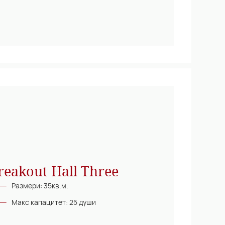
reakout Hall Three
Размери: 35кв.м.
Макс капацитет: 25 души