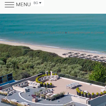
BG
MENU
Pomegranate Wellness Spa Hotel
»
Конференции и срещи