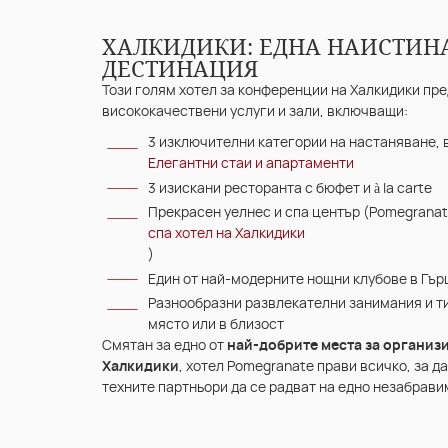
ХАЛКИДИКИ: ЕДНА НАИСТИН
ДЕСТИНАЦИЯ
Този голям хотел за конференции на Халкидики пр
висококачествени услуги и зали, включващи:
3 изключителни категории на настаняване,
Елегантни стаи и апартаменти
3 изискани ресторанта с бюфет и à la carte
Прекрасен уелнес и спа център (Pomegranat
спа хотел на Халкидики
)
Един от най-модерните нощни клубове в Гър
Разнообразни развлекателни занимания и т
място или в близост
Смятан за едно от
най-добрите места за организи
Халкидики
, хотел Pomegranate прави всичко, за д
техните партньори да се радват на едно незабрав