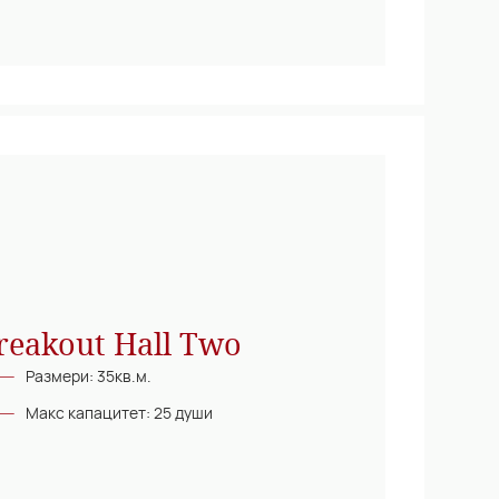
reakout Hall Two
Размери: 35кв.м.
Макс капацитет: 25 души