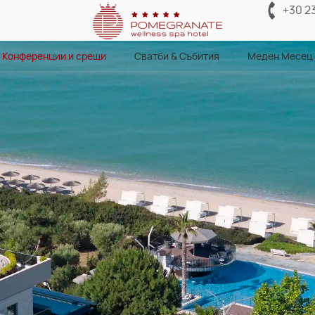
+30 2
Конференции и срещи
Сватби & Събития
Меден Месец