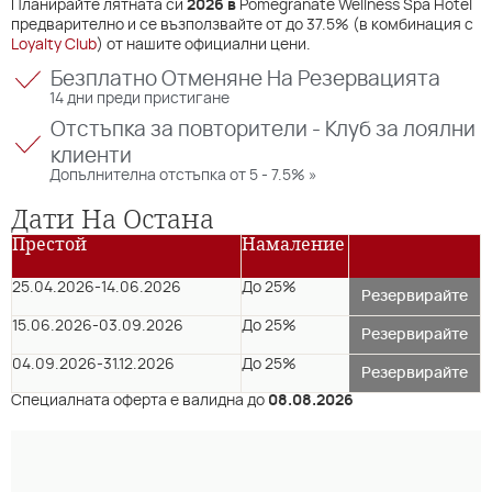
Планирайте лятната си
2026 в
Pomegranate Wellness Spa Hotel
предварително и се възползвайте от до 37.5% (в комбинация с
Loyalty Club
) от нашите официални цени.
Безплатно Отменяне На Резервацията
14 дни преди пристигане
Отстъпка за повторители - Клуб за лоялни
клиенти
Допълнителна отстъпка от 5 - 7.5% »
Дати На Остана
Престой
Намаление
25.04.2026
-
14.06.2026
До 25%
Резервирайте
15.06.2026
-
03.09.2026
До 25%
Резервирайте
04.09.2026
-
31.12.2026
До 25%
Резервирайте
Специалната оферта е валидна до
08.08.2026