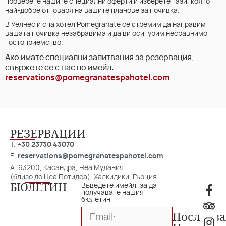
проверете нашите специални оферти и изберете тази, която
най-добре отговаря на вашите планове за почивка.
В Уелнес и спа хотел Pomegranate се стремим да направим
вашата почивка незабравима и да ви осигурим несравнимо
гостоприемство.
Ако имате специални запитвания за резервация,
свържете се с нас по имейл:
reservations@pomegranatespahotel.com
РЕЗЕРВАЦИИ
T.
+30 23730 43070
E.
reservations@pomegranatespahotel.com
A. 63200, Касандра, Неа Мудания
(близо до Неа Потидеа), Халкидики, Гърция
БЮЛЕТИН
Въведете имейл, за да
получавате нашия
бюлетин
Последв