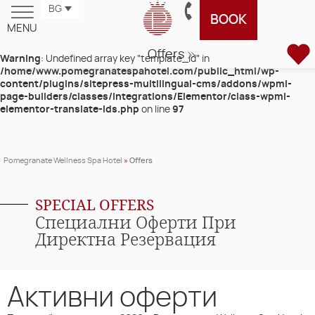
BG
BOOK
MENU
Warning
: Undefined array key "template_id" in
/home/www.pomegranatespahotel.com/public_html/wp-
Special Offers
Клуб Лоялен Клиент
content/plugins/sitepress-multilingual-cms/addons/wpml-
page-builders/classes/Integrations/Elementor/class-wpml-
elementor-translate-ids.php
on line
97
Pomegranate Wellness Spa Hotel
»
Offers
SPECIAL OFFERS
Специални Оферти При
Директна Резервация
Активни оферти