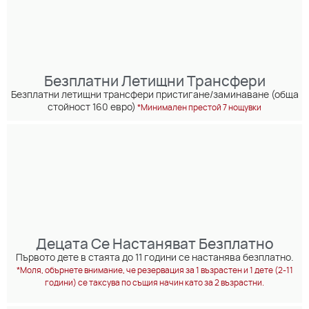
Безплатни Летищни Трансфери
Безплатни летищни трансфери пристигане/заминаване (обща
стойност 160 евро)
*Минимален престой 7 нощувки
Децата Се Настаняват Безплатно
Първото дете в стаята до 11 години се настанява безплатно.
*Моля, обърнете внимание, че резервация за 1 възрастен и 1 дете (2-11
години) се таксува по същия начин като за 2 възрастни.