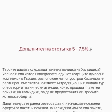
Виж Повече
Допълнителна отстъпка 5 - 7.5%
Търсите вашата следваща пакетна почивка на Халкидики?
Уелнес и спа хотел Pomegranate, един от водещите луксозни
комплекси в Гърция, разположен на полуостров Касандра, е
партниран със световно известни традиционни и онлайн тур
оператори и пътнически агенции, които продават пакетни
почивки на Халкидики, за да ви предоставят най-добрите
хотелски оферти.
Дали планувате ранна резервация или изчаквате сезонни
оферти за пакетни почивки на Халкидики или за спа пакети,