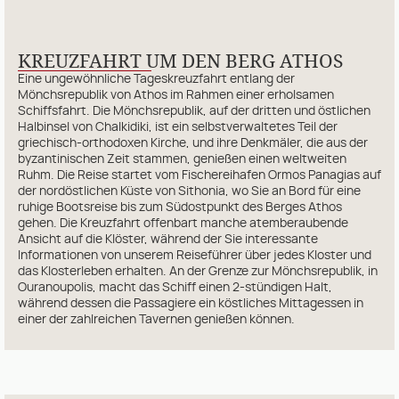
KREUZFAHRT UM DEN BERG ATHOS
Eine ungewöhnliche Tageskreuzfahrt entlang der
Mönchsrepublik von Athos im Rahmen einer erholsamen
Schiffsfahrt. Die Mönchsrepublik, auf der dritten und östlichen
Halbinsel von Chalkidiki, ist ein selbstverwaltetes Teil der
griechisch-orthodoxen Kirche, und ihre Denkmäler, die aus der
byzantinischen Zeit stammen, genießen einen weltweiten
Ruhm. Die Reise startet vom Fischereihafen Ormos Panagias auf
der nordöstlichen Küste von Sithonia, wo Sie an Bord für eine
ruhige Bootsreise bis zum Südostpunkt des Berges Athos
gehen. Die Kreuzfahrt offenbart manche atemberaubende
Ansicht auf die Klöster, während der Sie interessante
Informationen von unserem Reiseführer über jedes Kloster und
das Klosterleben erhalten. An der Grenze zur Mönchsrepublik, in
Ouranoupolis, macht das Schiff einen 2-stündigen Halt,
während dessen die Passagiere ein köstliches Mittagessen in
einer der zahlreichen Tavernen genießen können.