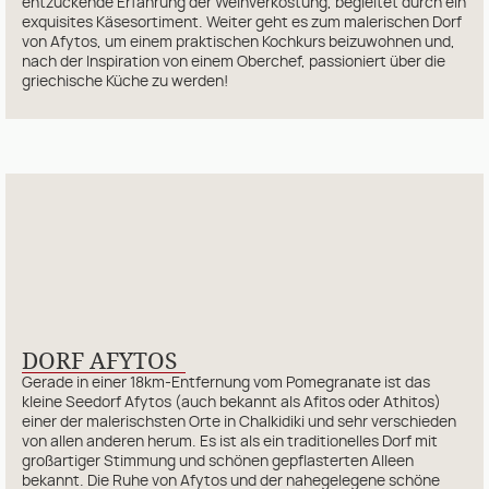
entzückende Erfahrung der Weinverkostung, begleitet durch ein
exquisites Käsesortiment. Weiter geht es zum malerischen Dorf
von Afytos, um einem praktischen Kochkurs beizuwohnen und,
nach der Inspiration von einem Oberchef, passioniert über die
griechische Küche zu werden!
DORF AFYTOS
Gerade in einer 18km-Entfernung vom Pomegranate ist das
kleine Seedorf Afytos (auch bekannt als Afitos oder Athitos)
einer der malerischsten Orte in Chalkidiki und sehr verschieden
von allen anderen herum. Es ist als ein traditionelles Dorf mit
großartiger Stimmung und schönen gepflasterten Alleen
bekannt. Die Ruhe von Afytos und der nahegelegene schöne