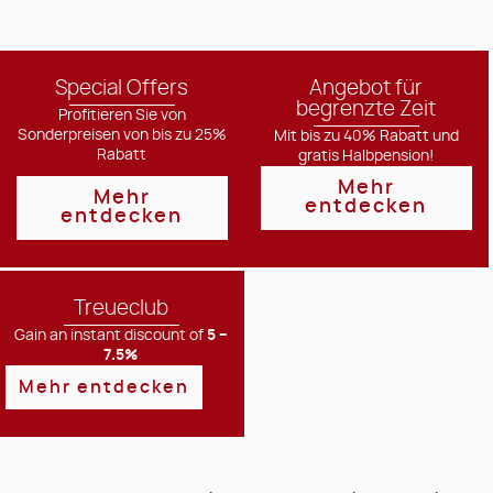
Special Offers
Angebot für
begrenzte Zeit
Profitieren Sie von
Sonderpreisen von bis zu 25%
Mit bis zu 40% Rabatt und
Rabatt
gratis Halbpension!
Mehr
Mehr
entdecken
entdecken
Treueclub
Gain an instant discount of
5 –
7.5%
Mehr entdecken