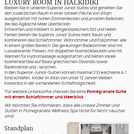
LUXURY ROOM IN HALKIDIKI
Bleiben Sie in unseren Superior Junior Suites und genießen Sie
den zusätzlichen Raum in einer totalen Fläche von 65qm
ausgestattet mit hohen Zimmerdecken und privaten Balkonen,
die das Ägäische Meer überblicken.
Entworfen und möbliert in zeitgenössischem Stil und hellen
Farben bieten die Superior Junior Suites mehr Raum und
kombineren das Schlafzimmer, Wohnzimmer und Esszimmer, alle
in einem großen Bereich. Die geräumigen Badezimmer sind mit
Luxuskeramik-Fliesen, mit doppelten Kosmetikbeuteln und mit
Wannen für Hydromassage ausgestattet und bieten lokale
Kosmetikartikel auf Basis griechischen Olivenöls sowie
Bademäntel und –latschen.
In den Superior-Junior-Suiten können maximal 2 Erwachsene & 1
Kind schlafen. Kinder im Alter von unter 12 Jahren bleiben
kostenlos in der vorhandenen Schlafmöglichkeit.
’Für weitere Unterkünfte checken Sie bitte
Pomegranate Suite
mit einem Schlafzimmer und Meerblick
Wir möchten Sie informieren, dass alle unsere Zimmer und
Suiten in Pomegranate Wellness Spa Hotel für Nicht-raucher
sind.
Standplan