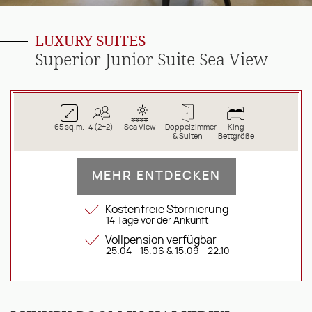
LUXURY SUITES
Superior Junior Suite Sea View
65 sq.m.
4 (2+2)
Sea View
Doppelzimmer
King
& Suiten
Bettgröße
MEHR ENTDECKEN
Kostenfreie Stornierung
14 Tage vor der Ankunft
Vollpension verfügbar
25.04 - 15.06 & 15.09 - 22.10