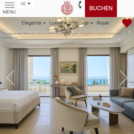
DE
BUCHEN
MENU
Elegante
Luxus
Prestige
Royal
Pomegranate Wellness Spa Hotel
»
Rooms & Suites
»
Superior Junior Suite mit
Meerblick