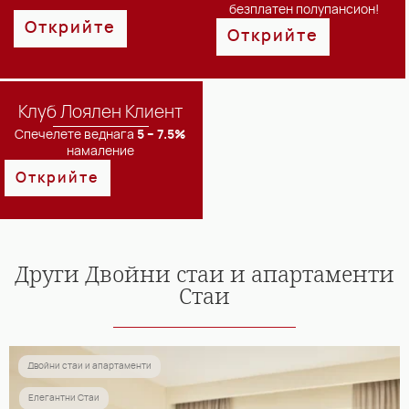
безплатен полупансион!
Открийте
Открийте
Клуб Лоялен Клиент
Спечелете веднага
5 – 7.5%
намаление
Открийте
Други
Двойни стаи и апартаменти
Стаи
Двойни стаи и апартаменти
Елегантни Стаи