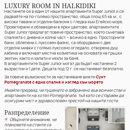
LUXURY ROOM IN HALKIDIKI
Настанете се в един от нашите апартаменти Super Junior и се
радвайте на по-голямо пространство, обща площ 65 кв.м., с
високи тавани и отделни балкони с гледка към Егейско море.
Проектирани и обзаведени в ярки цветове, апартаментите
Super Junior предлагат повече пространство, което съчетава
спалнята с дневна и холна част – всичко в едно. Просторните
бани, облепени с луксозен фаянс, са оборудвани с две
отделни мивки с голямо луксозно огледало, отворена душ
кабина и включват местна козметика на основата на гръцки
зехтин, както и халати и чехли за баня.
В апартаментите Super Junior могат да бъдат настанени 2
възрастни и 1 дете. Децата под 12 г. се настаняват безплатно.
За повече възможности за настаняване вижте
Суит
Pomegranate с една спалня и изглед към морето
Имайте предвид, че пушенето е забранено във всички стаи и
апартаменти на хотел Pomegranate, тъй като се стараем да
осигурим чист и здравословен престой на нашите гости.
Разпределение
Обърнете внимание, че
плановете на стаите са