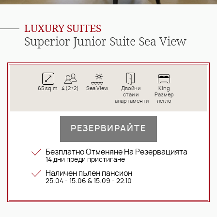
LUXURY SUITES
Superior Junior Suite Sea View
65 sq.m.
4 (2+2)
Sea View
Двойни
King
стаи и
Размер
апартаменти
легло
РЕЗЕРВИРАЙТЕ
Безплатно Отменяне На Резервацията
14 дни преди пристигане
Наличен пълен пансион
25.04 - 15.06 & 15.09 - 22.10