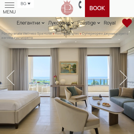
BG
BOOK
MENU
Елегантни
Луксозни
Prestige
Royal
Pomegranate Wellness Spa Hotel
»
Rooms & Suites
»
Супериорен джуниър суит с
изглед към морето