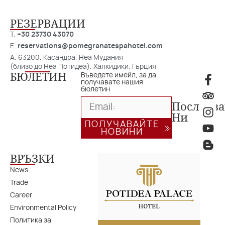
РЕЗЕРВАЦИИ
T.
+30 23730 43070
E.
reservations@pomegranatespahotel.com
A. 63200, Касандра, Неа Мудания
(близо до Неа Потидеа), Халкидики, Гърция
БЮЛЕТИН
Въведете имейл, за да
получавате нашия
бюлетин
Последв
Ни
ПОЛУЧАВАЙТЕ
НОВИНИ
ВРЪЗКИ
News
Trade
Career
Environmental Policy
Политика за