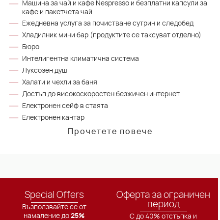
Машина за чай и кафе Nespresso и безплатни капсули за
кафе и пакетчета чай
Ежедневна услуга за почистване сутрин и следобед
Хладилник мини бар (продуктите се таксуват отделно)
Бюро
Интелигентна климатична система
Луксозен душ
Халати и чехли за баня
Достъп до високоскоростен безжичен интернет
Електронен сейф в стаята
Електронен кантар
Прочетете повече
Special Offers
Оферта за ограничен
период
Възползвайте се от
намаление до
25%
С до 40% отстъпка и