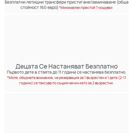
Безплатни летищни трансфери пристигане/заминаване (обща
стойност 160 евро)
*Минимален престой 7 нощувки
Децата Се Настаняват Безплатно
Първото дете в стаята до 11 години се настанява безплатно.
*Моля, обърнете внимание, че резервация за 1 възрастен и 1 дете (2-11
години) се таксува по същия начин като за 2 възрастни.