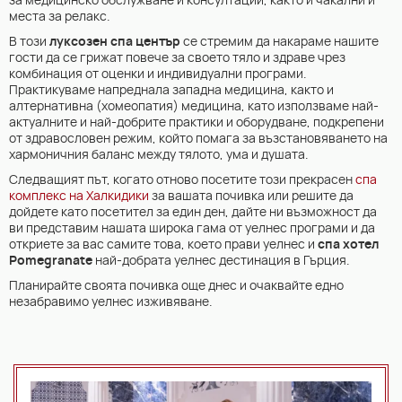
за медицинско обслужване и консултации, както и чакални и
места за релакс.
В този
луксозен спа център
се стремим да накараме нашите
гости да се грижат повече за своето тяло и здраве чрез
комбинация от оценки и индивидуални програми.
Практикуваме напреднала западна медицина, както и
алтернативна (хомеопатия) медицина, като използваме най-
актуалните и най-добрите практики и оборудване, подкрепени
от здравословен режим, който помага за възстановяването на
хармоничния баланс между тялото, ума и душата.
Следващият път, когато отново посетите този прекрасен
спа
комплекс на Халкидики
за вашата почивка или решите да
дойдете като посетител за един ден, дайте ни възможност да
ви представим нашата широка гама от уелнес програми и да
откриете за вас самите това, което прави уелнес и
спа хотел
Pomegranate
най-добрата уелнес дестинация в Гърция.
Планирайте своята почивка още днес и очаквайте едно
незабравимо уелнес изживяване.