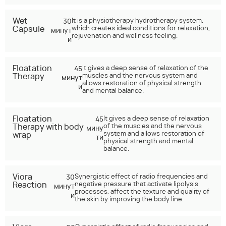
Wet
30
It is a physiotherapy hydrotherapy system,
Capsule
which creates ideal conditions for relaxation,
минут
rejuvenation and wellness feeling.
и
Floatation
45
It gives a deep sense of relaxation of the
Therapy
muscles and the nervous system and
минут
allows restoration of physical strength
и
and mental balance.
Floatation
45
It gives a deep sense of relaxation
Therapy with body
of the muscles and the nervous
мину
system and allows restoration of
wrap
ти
physical strength and mental
balance.
Viora
30
Synergistic effect of radio frequencies and
Reaction
negative pressure that activate lipolysis
минут
processes, affect the texture and quality of
и
the skin by improving the body line.