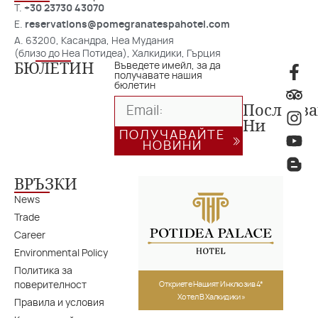
T.
+30 23730 43070
E.
reservations@pomegranatespahotel.com
A. 63200, Касандра, Неа Мудания
(близо до Неа Потидеа), Халкидики, Гърция
БЮЛЕТИН
Въведете имейл, за да
получавате нашия
бюлетин
Последв
Ни
ПОЛУЧАВАЙТЕ
НОВИНИ
ВРЪЗКИ
News
Trade
Career
Environmental Policy
Политика за
поверителност
Откриете Нашият Инклюзив 4*
Хотел В Халкидики »
Правила и условия