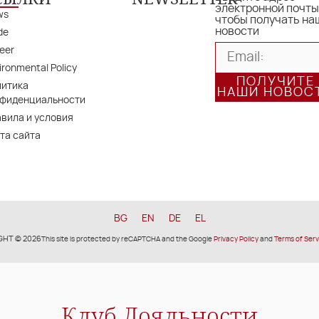
электронной почты
ws
чтобы получать на
новости
de
eer
ironmental Policy
ПОЛУЧИТЕ
литика
НАШИ НОВОС
нфиденциальности
вила и условия
та сайта
BG
EN
DE
EL
GHT © 2026
This site is protected by reCAPTCHA and the Google
Privacy Policy
and
Terms of Serv
Клуб Лояльности