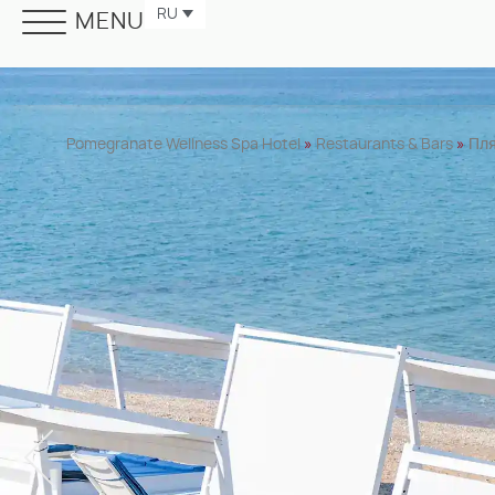
RU
MENU
Pomegranate Wellness Spa Hotel
»
Restaurants & Bars
»
Пля