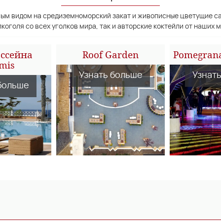
вым видом на средиземноморский закат и живописные цветущие са
коголя со всех уголков мира, так и авторские коктейли от наших 
ассейна
Roof Garden
Pomegrana
mis
Узнать больше
Узнат
больше