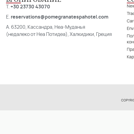
Ne
T.
+30 23730 43070
Tra
E.
reservations@pomegranatespahotel.com
Car
A. 63200, Кассандра, Неа-Муданья
Env
(недалеко от Неа Потидеа), Халкидики, Греция
По
ко
Пра
Кар
COPYRI