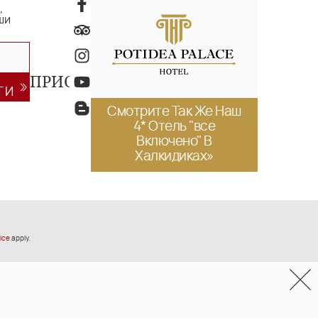
,
ши
ПРИСОЕДИНИТЕСЬ
ТИ
Смотрите Так Же Наш
4* Отель "все
Включено" В
Халкидиках»
ice
apply.