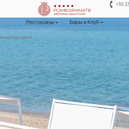
+30 2
Рестораны
Бары и Клуб
жный бар Jason