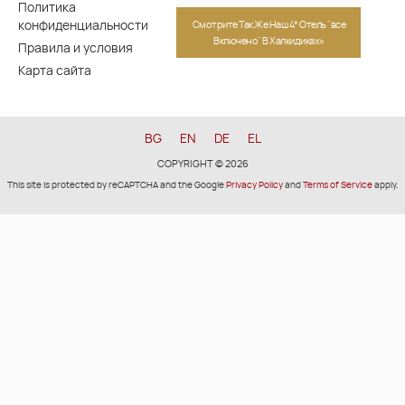
Политика
конфиденциальности
Смотрите Так Же Наш 4* Отель "все
Включено" В Халкидиках»
Правила и условия
Карта сайта
BG
EN
DE
EL
COPYRIGHT © 2026
This site is protected by reCAPTCHA and the Google
Privacy Policy
and
Terms of Service
apply.