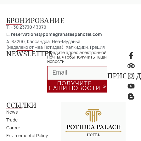
БРОНИРОВАНИЕ
T.
+30 23730 43070
E.
reservations@pomegranatespahotel.com
A. 63200, Кассандра, Неа-Муданья
(недалеко от Неа Потидеа), Халкидики, Греция
NEWSLETTER
Введите адрес электронной
почты, чтобы получать наши
новости
ПРИСОЕД
ПОЛУЧИТЕ
НАШИ НОВОСТИ
ССЫЛКИ
News
Trade
Career
Environmental Policy