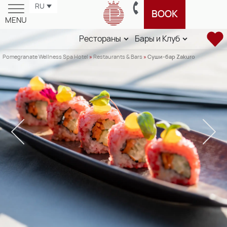
RU
BOOK
MENU
Рестораны
Бары и Клуб
Pomegranate Wellness Spa Hotel
»
Restaurants & Bars
»
Суши-бар Zakuro