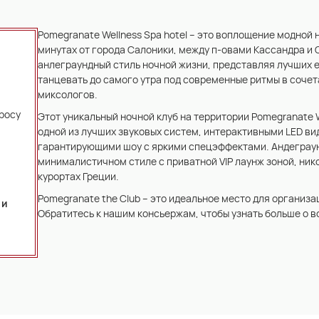
Pomegranate Wellness Spa hotel – это воплощение модной 
минутах от города Салоники, между п-овами Кассандра и 
анлеграундный стиль ночной жизни, представляя лучших 
танцевать до самого утра под современные ритмы в сочет
миксологов.
просу
Этот уникальный ночной клуб на территории Pomegranate W
одной из лучших звуковых систем, интерактивными LED ви
гарантирующими шоу с яркими спецэффектами. Андеграун
минималистичном стиле с приватной VIP лаунж зоной, ник
курортах Греции.
Pomegranate the Club – это идеальное место для организ
 и
Обратитесь к нашим консьержам, чтобы узнать больше о в