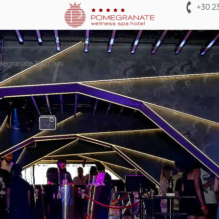
+30 2
Рестораны
Бары и Клуб
egranate The Club