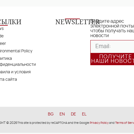
СЫЛКИ
NEWSLETTER
Введите адрес
электронной почты
ws
чтобы получать на
новости
de
eer
ironmental Policy
ПОЛУЧИТЕ
литика
НАШИ НОВОС
нфиденциальности
вила и условия
та сайта
BG
EN
DE
EL
GHT © 2026
This site is protected by reCAPTCHA and the Google
Privacy Policy
and
Terms of Serv