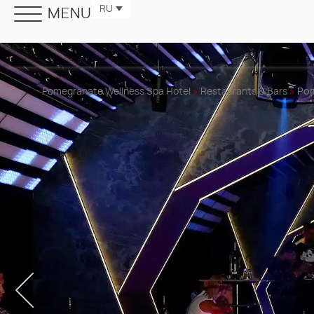
RU
MENU
Pomegranate Wellness Spa Hotel
»
Restaurants & Bars
»
Pom