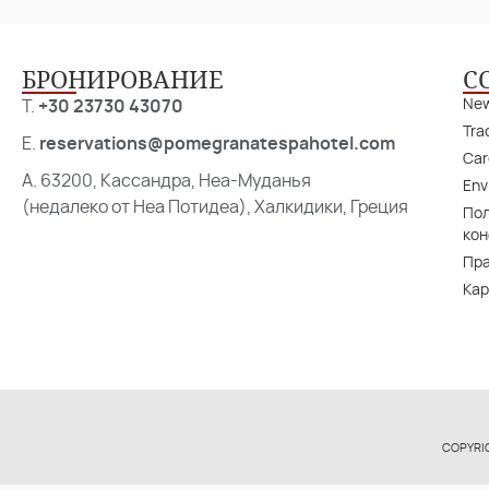
БРОНИРОВАНИЕ
С
Ne
T.
+30 23730 43070
Tra
E.
reservations@pomegranatespahotel.com
Car
A. 63200, Кассандра, Неа-Муданья
Env
(недалеко от Неа Потидеа), Халкидики, Греция
По
ко
Пра
Кар
COPYRI