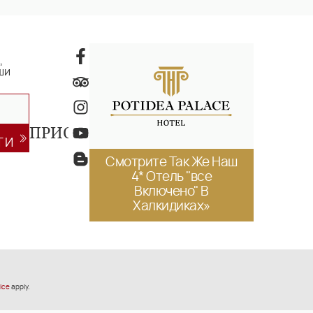
,
ши
ПРИСОЕДИНИТЕСЬ
ТИ
Смотрите Так Же Наш
4* Отель "все
Включено" В
Халкидиках»
ice
apply.