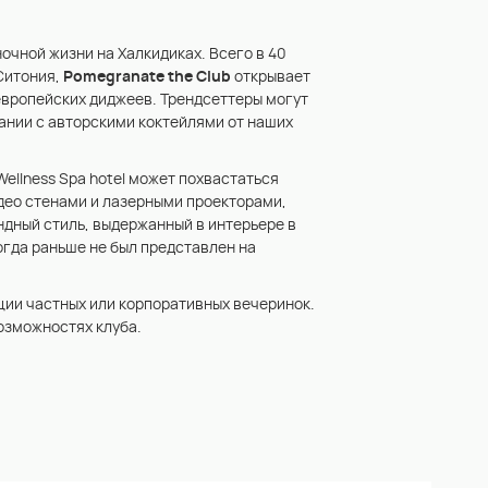
ночной жизни на Халкидиках. Всего в 40
Ситония,
Pomegranate the Club
открывает
европейских диджеев. Трендсеттеры могут
ании с авторскими коктейлями от наших
ellness Spa hotel может похвастаться
део стенами и лазерными проекторами,
дный стиль, выдержанный в интерьере в
огда раньше не был представлен на
ации частных или корпоративных вечеринок.
озможностях клуба.