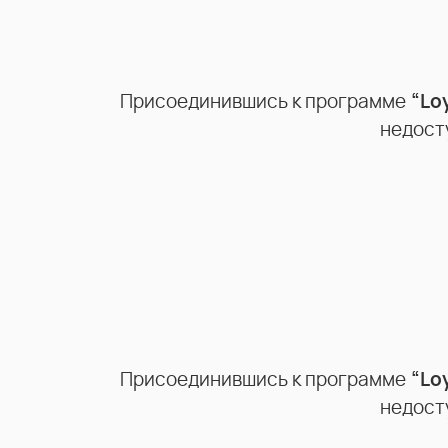
Присоединившись к программе
“Lo
недост
Присоединившись к программе
“Lo
недост