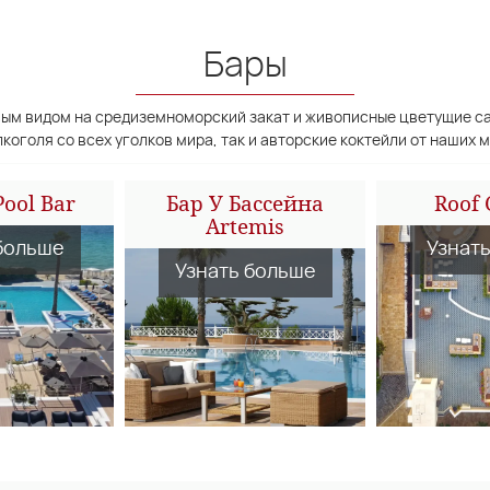
Бары
вым видом на средиземноморский закат и живописные цветущие са
коголя со всех уголков мира, так и авторские коктейли от наших 
Pool Bar
Бар У Бассейна
Roof
Artemis
больше
Узнат
Узнать больше