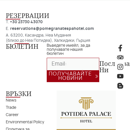
РЕЗЕРВАЦИИ
T.
+30 23730 43070
E.
reservations@pomegranatespahotel.com
A. 63200, Касандра, Неа Мудания
(близо до Неа Потидеа), Халкидики, Гърция
БЮЛЕТИН
Въведете имейл, за да
получавате нашия
бюлетин
Последв
Ни
ПОЛУЧАВАЙТЕ
НОВИНИ
ВРЪЗКИ
News
Trade
Career
Environmental Policy
Политика за