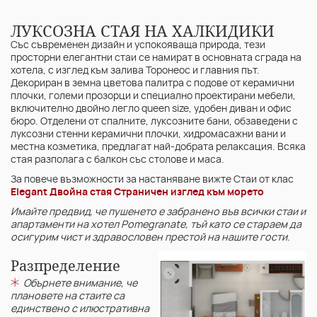
ЛУКСОЗНА СТАЯ НА ХАЛКИДИКИ
Със съвременен дизайн и успокояваща природа, тези
просторни елегантни стаи се намират в основната сграда на
хотела, с изглед към залива Торонеос и главния път.
Декориран в земна цветова палитра с подове от керамични
плочки, големи прозорци и специално проектирани мебели,
включително двойно легло queen size, удобен диван и офис
бюро. Отделени от спалните, луксозните бани, обзаведени с
луксозни стенни керамични плочки, хидромасажни вани и
местна козметика, предлагат най-добрата релаксация. Всяка
стая разполага с балкон със столове и маса.
За повече възможности за настаняване вижте Стаи от клас
Elegant Двойна стая Страничен изглед към морето
Имайте предвид, че пушенето е забранено във всички стаи и
апартаменти на хотел Pomegranate, тъй като се стараем да
осигурим чист и здравословен престой на нашите гости.
Разпределение
Обърнете внимание, че
плановете на стаите са
единствено с илюстративна