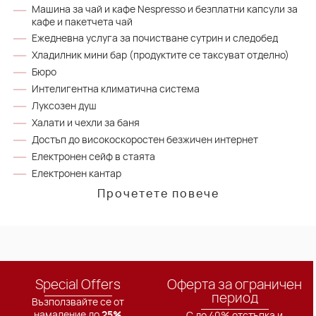
Машина за чай и кафе Nespresso и безплатни капсули за
кафе и пакетчета чай
Ежедневна услуга за почистване сутрин и следобед
Хладилник мини бар (продуктите се таксуват отделно)
Бюро
Интелигентна климатична система
Луксозен душ
Халати и чехли за баня
Достъп до високоскоростен безжичен интернет
Електронен сейф в стаята
Електронен кантар
Прочетете повече
Special Offers
Оферта за ограничен
период
Възползвайте се от
намаление до
25%
С до 40% отстъпка и