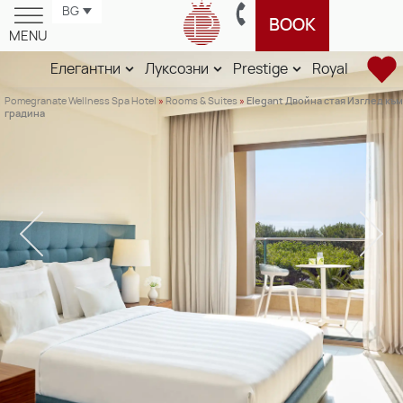
BG
BOOK
MENU
Елегантни
Луксозни
Prestige
Royal
Pomegranate Wellness Spa Hotel
»
Rooms & Suites
»
Elegant Двойна стая Изглед към
градина