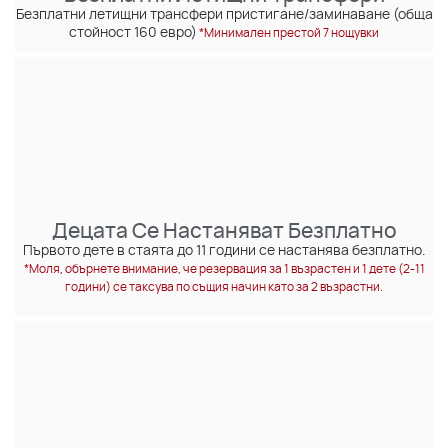
Безплатни летищни трансфери пристигане/заминаване (обща
стойност 160 евро)
*Минимален престой 7 нощувки
Децата Се Настаняват Безплатно
Първото дете в стаята до 11 години се настанява безплатно.
*Моля, обърнете внимание, че резервация за 1 възрастен и 1 дете (2-11
години) се таксува по същия начин като за 2 възрастни.