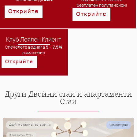
безплатен полупансион!
Открийте
Открийте
Клуб Лоялен Клиент
Спечелете веднага
5 – 7.5%
намаление
Открийте
Други
Двойни стаи и апартаменти
Стаи
Двойни стаи и апартаменти
Ремонтиран
Елегантни Стаи