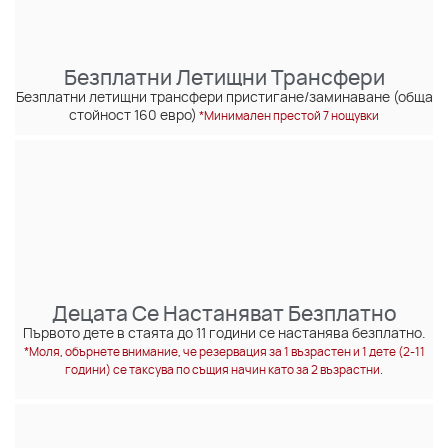
Безплатни Летищни Трансфери
Безплатни летищни трансфери пристигане/заминаване (обща
стойност 160 евро)
*Минимален престой 7 нощувки
Децата Се Настаняват Безплатно
Първото дете в стаята до 11 години се настанява безплатно.
*Моля, обърнете внимание, че резервация за 1 възрастен и 1 дете (2-11
години) се таксува по същия начин като за 2 възрастни.