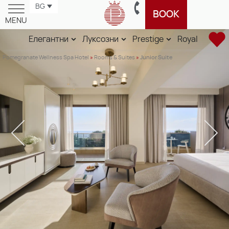
BG
BOOK
MENU
Елегантни
Луксозни
Prestige
Royal
Pomegranate Wellness Spa Hotel
»
Rooms & Suites
»
Junior Suite