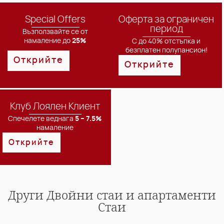
Special Offers
Оферта за ограничен
период
Възползвайте се от
намаление до
25%
С до 40% отстъпка и
безплатен полупансион!
Открийте
Открийте
Клуб Лоялен Клиент
Спечелете веднага
5 – 7.5%
намаление
Открийте
Други
Двойни стаи и апартаменти
Стаи