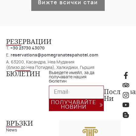
Вижте всички стаи
РЕЗЕРВАЦИИ
T.
+30 23730 43070
E.
reservations@pomegranatespahotel.com
A. 63200, Касандра, Неа Мудания
(близо до Неа Потидеа), Халкидики, Гърция
БЮЛЕТИН
Въведете имейл, за да
получавате нашия
бюлетин
Последв
Ни
ПОЛУЧАВАЙТЕ
НОВИНИ
ВРЪЗКИ
News