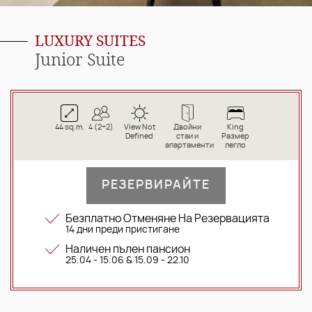
LUXURY SUITES
Junior Suite
44 sq.m.
4 (2+2)
View Not
Двойни
King
Defined
стаи и
Размер
апартаменти
легло
РЕЗЕРВИРАЙТЕ
Безплатно Отменяне На Резервацията
14 дни преди пристигане
Наличен пълен пансион
25.04 - 15.06 & 15.09 - 22.10