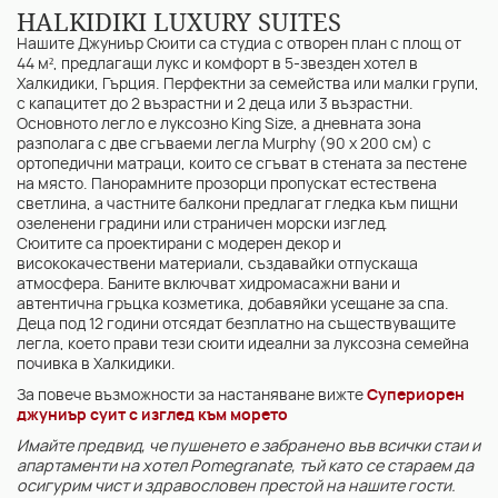
HALKIDIKI LUXURY SUITES
Нашите Джуниър Сюити са студиа с отворен план с площ от
44 м², предлагащи лукс и комфорт в 5-звезден хотел в
Халкидики, Гърция. Перфектни за семейства или малки групи,
с капацитет до 2 възрастни и 2 деца или 3 възрастни.
Основното легло е луксозно King Size, а дневната зона
разполага с две сгъваеми легла Murphy (90 x 200 см) с
ортопедични матраци, които се сгъват в стената за пестене
на място. Панорамните прозорци пропускат естествена
светлина, а частните балкони предлагат гледка към пищни
озеленени градини или страничен морски изглед.
Сюитите са проектирани с модерен декор и
висококачествени материали, създавайки отпускаща
атмосфера. Баните включват хидромасажни вани и
автентична гръцка козметика, добавяйки усещане за спа.
Деца под 12 години отсядат безплатно на съществуващите
легла, което прави тези сюити идеални за луксозна семейна
почивка в Халкидики.
За повече възможности за настаняване вижте
Супериорен
джуниър суит с
изглед към морето
Имайте предвид, че пушенето е забранено във всички стаи и
апартаменти на хотел Pomegranate, тъй като се стараем да
осигурим чист и здравословен престой на нашите гости.